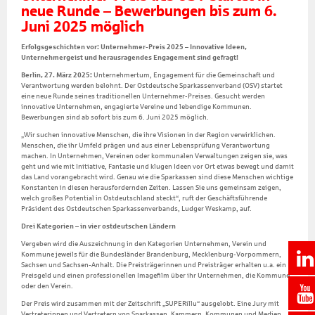
neue Runde – Bewerbungen bis zum 6.
Juni 2025 möglich
Erfolgsgeschichten vor: Unternehmer-Preis 2025 – Innovative Ideen,
Unternehmergeist und herausragendes Engagement sind gefragt!
Berlin, 27. März 2025
:
Unternehmertum, Engagement für die Gemeinschaft und
Verantwortung werden belohnt. Der Ostdeutsche Sparkassenverband (OSV) startet
eine neue Runde seines traditionellen Unternehmer-Preises. Gesucht werden
innovative Unternehmen, engagierte Vereine und lebendige Kommunen.
Bewerbungen sind ab sofort bis zum 6. Juni 2025 möglich.
„Wir suchen innovative Menschen, die ihre Visionen in der Region verwirklichen.
Menschen, die ihr Umfeld prägen und aus einer Lebensprüfung Verantwortung
machen. In Unternehmen, Vereinen oder kommunalen Verwaltungen zeigen sie, was
geht und wie mit Initiative, Fantasie und klugen Ideen vor Ort etwas bewegt und damit
das Land vorangebracht wird. Genau wie die Sparkassen sind diese Menschen wichtige
Konstanten in diesen herausfordernden Zeiten. Lassen Sie uns gemeinsam zeigen,
welch großes Potential in Ostdeutschland steckt“, ruft der Geschäftsführende
Präsident des Ostdeutschen Sparkassenverbands, Ludger Weskamp, auf.
Drei Kategorien – in vier ostdeutschen Ländern
Vergeben wird die Auszeichnung in den Kategorien Unternehmen, Verein und
Kommune jeweils für die Bundesländer Brandenburg, Mecklenburg-Vorpommern,
Sachsen und Sachsen-Anhalt. Die Preisträgerinnen und Preisträger erhalten u.a. ein
Preisgeld und einen professionellen Imagefilm über ihr Unternehmen, die Kommune
oder den Verein.
Der Preis wird zusammen mit der Zeitschrift „SUPERillu“ ausgelobt. Eine Jury mit
Vertreterinnen und Vertretern von Sparkassen, Kammern, Kommunen und Medien