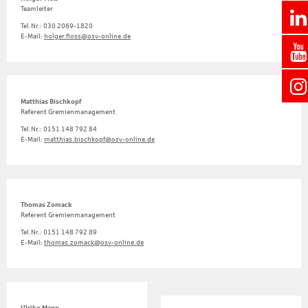
Teamleiter
Tel.Nr.: 030 2069-1820
E-Mail:
holger.floss@osv-online.de
Matthias Bischkopf
Referent Gremienmanagement
Tel.Nr.: 0151 148 792 84
E-Mail:
matthias.bischkopf@osv-online.de
Thomas Zomack
Referent Gremienmanagement
Tel.Nr.: 0151 148 792 89
E-Mail:
thomas.zomack@osv-online.de
Ulrike Mann