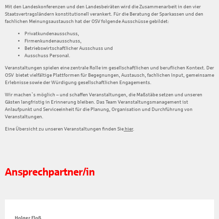
Mit den Landeskonferenzen und den Landesbeiräten wird die Zusammenarbeit in den vier
Staatsvertragsländern konstitutionell verankert. Für die Beratung der Sparkassen und den
fachlichen Meinungsaustausch hat der OSV folgende Ausschüsse gebildet:
Privatkundenausschuss,
Firmenkundenausschuss,
Betriebswirtschaftlicher Ausschuss und
Ausschuss Personal.
Veranstaltungen spielen eine zentrale Rolle im gesellschaftlichen und beruflichen Kontext. Der
OSV bietet vielfältige Plattformen für Begegnungen, Austausch, fachlichen Input, gemeinsame
Erlebnisse sowie der Würdigung gesellschaftlichen Engagements.
Wir machen`s möglich – und schaffen Veranstaltungen, die Maßstäbe setzen und unseren
Gästen langfristig in Erinnerung bleiben. Das Team Veranstaltungsmanagement ist
Anlaufpunkt und Serviceeinheit für die Planung, Organisation und Durchführung von
Veranstaltungen.
Eine Übersicht zu unseren Veranstaltungen finden Sie
hier
.
Ansprechpartner/in
Holger Floß