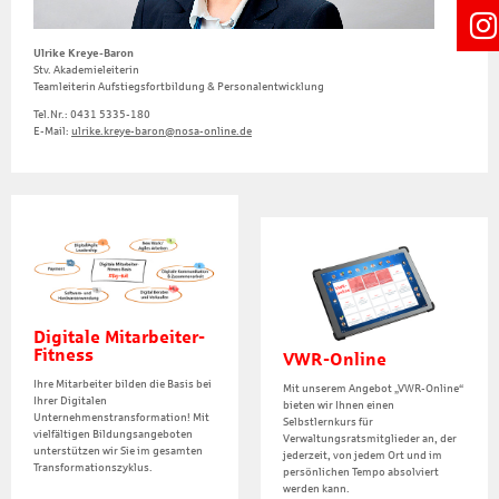
Ulrike Kreye-Baron
Stv. Akademieleiterin
Teamleiterin Aufstiegsfortbildung & Personalentwicklung
Tel.Nr.: 0431 5335-180
E-Mail:
ulrike.kreye-baron@nosa-online.de
Digitale Mitarbeiter-
Fitness
VWR-Online
Ihre Mitarbeiter bilden die Basis bei
Mit unserem Angebot „VWR-Online“
Ihrer Digitalen
bieten wir Ihnen einen
Unternehmenstransformation! Mit
Selbstlernkurs für
vielfältigen Bildungsangeboten
Verwaltungsratsmitglieder an, der
unterstützen wir Sie im gesamten
jederzeit, von jedem Ort und im
Transformationszyklus.
persönlichen Tempo absolviert
werden kann.