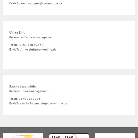
E-Mail:
jens.bochynek@osv-online.de
Ulrike Zint
Referentin Prozessmanagement
Tel.Nr.: 0151 148 792 62
E-Mail:
ulrike.zint@osv-online.de
Sascha Lagenstein
Referent Risikomanagement
Tel.Nr: 0170 738 1235
E-Mail:
sascha.lagenstein@osv-online.de