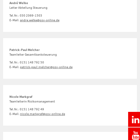
André Welke
Leiter Abteilung Steuerung
Tel.Nr.: 030 2069-1503
E-Mail:
andre.welke@osv-online.de
Patrick-Paul Melcher
Teamleiter Gesamtbanksteuerung
Tel.Nr.: 0151 148 792 50
E-Mail:
patrick-paul.melcher@osv-online.de
Nicole Markgraf
Teamleiterin Risikomanagement
Tel.Nr.: 0151 148 792 49
E-Mail:
nicole.markgraf@osv-online.de