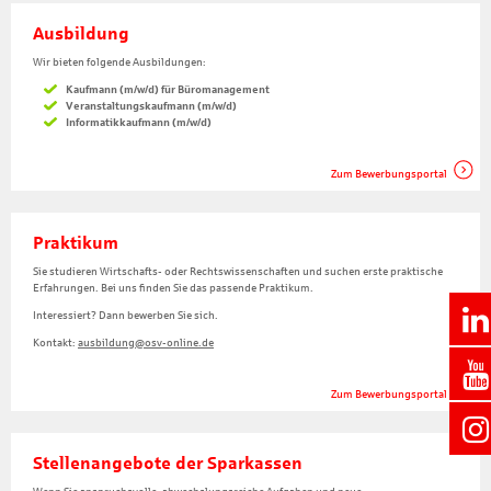
Ausbildung
Wir bieten folgende Ausbildungen:
Kaufmann (m/w/d)
für Büromanagement
Veranstaltungskaufmann (m/w/d)
Informatikkaufmann (m/w/d)
Zum Bewerbungsportal
Praktikum
Sie studieren Wirtschafts- oder Rechtswissenschaften und suchen erste praktische
Erfahrungen. Bei uns finden Sie das passende Praktikum.
Interessiert? Dann bewerben Sie sich.
Kontakt:
ausbildung@osv-online.de
Zum Bewerbungsportal
Stellenangebote der Sparkassen