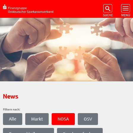
News
Filtern nach:
Alle
Markt
NOSA
OSV