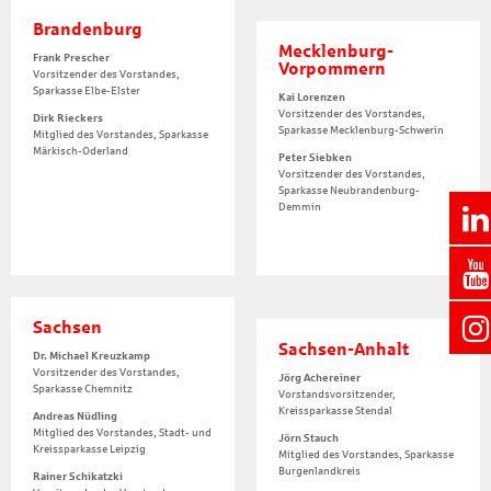
Brandenburg
Mecklenburg-
Frank Prescher
Vorpommern
Vorsitzender des Vorstandes,
Sparkasse Elbe-Elster
Kai Lorenzen
Vorsitzender des Vorstandes,
Dirk Rieckers
Sparkasse Mecklenburg-Schwerin
Mitglied des Vorstandes, Sparkasse
Märkisch-Oderland
Peter Siebken
Vorsitzender des Vorstandes,
Sparkasse Neubrandenburg-
Demmin
Sachsen
Sachsen-Anhalt
Dr. Michael Kreuzkamp
Vorsitzender des Vorstandes,
Jörg Achereiner
Sparkasse Chemnitz
Vorstandsvorsitzender,
Kreissparkasse Stendal
Andreas Nüdling
Mitglied des Vorstandes, Stadt- und
Jörn Stauch
Kreissparkasse Leipzig
Mitglied des Vorstandes, Sparkasse
Burgenlandkreis
Rainer Schikatzki