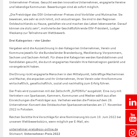
Unternehmer-Preises. Gesucht werden innovative Unternehmen, engagierte Vereine
und lebendige Kommunen. Bewerbungen sind ab sofort möglich.
„Die Preisträger des OSV-Unternehmer-Preises sind Vorbilder und Mutmacher. Sie
beweisen, wie sehr es sich lohnt, sich anzustrengen. Sie sind in den Regionen
Ostdeutschlands zu Hause, gestalten sie und machen das Leben lebenswerter. Darauf
können sie stolz sein“, motivierte der Geschäftsführende OSV-Präsident, Ludger
Weskamp zur Teilnahme am Wettbewerb.
Drei Kategorien – vier Länder
Vergeben wird die Auszeichnung in den Kategorien Unternehmen, Verein und
Kommune jeweils für die Bundesländer Brandenburg, Mecklenburg-Vorpommern,
Sachsen und Sachsen-Anhalt. Für diese drei Kategorien werden Kandidatinnen und
Kandidaten gesucht, die durch engagiertes Handeln ihre Heimatregion gestärkt und
vorangebracht haben.
Die Ehrung rückt engagierte Menschen in den Mittelpunkt, tatkräftige Macherinnen
und Macher, die anpacken und ihr Unternehmen, ihren Verein oder ihre Kommune
wirtschaftlich, gesellschaftlich, sozial und nachhaltig zum Erfolg führen.
Der Preis wird zusammen mit der Zeitschrift „SUPERillu“ ausgelobt. Eine Jury mit
Vertretern von Sparkassen, Kammern, Kommunen und Medien wählt aus allen
Einreichungen die Preisträger aus. Verliehen werden die Preise auf dem 26.
Unternehmer-Konvent des Ostdeutschen Sparkassenverbandes am 17. November
2022 in Potsdam.
Reichen Sie bitte Ihre Vorschläge für eine Nominierung bis zum 10. Juni 2022 bei
unserem Wettbewerbsbüro, wenn möglich per E-Mail, ein:
unternehmer-preis@osv-online.de
Stichwort:
Unternehmer-Preis 2022