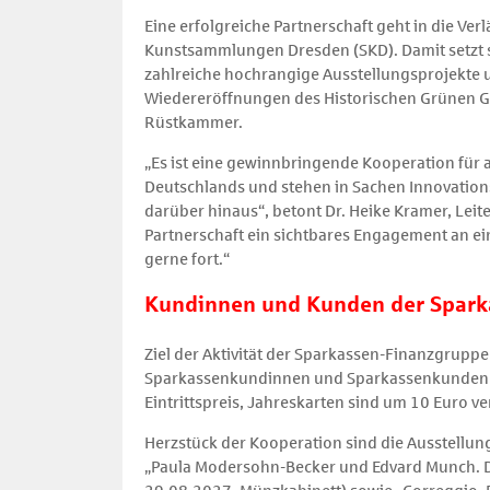
Eine erfolgreiche Partnerschaft geht in die V
Kunstsammlungen Dresden (SKD). Damit setzt s
zahlreiche hochrangige Ausstellungsprojekte u
Wiedereröffnungen des Historischen Grünen Ge
Rüstkammer.
„Es ist eine gewinnbringende Kooperation für
Deutschlands und stehen in Sachen Innovationsk
darüber hinaus“, betont Dr. Heike Kramer, Lei
Partnerschaft ein sichtbares Engagement an 
gerne fort.“
Kundinnen und Kunden der Sparka
Ziel der Aktivität der Sparkassen-Finanzgrupp
Sparkassenkundinnen und Sparkassenkunden vo
Eintrittspreis, Jahreskarten sind um 10 Euro ve
Herzstück der Kooperation sind die Ausstellu
„Paula Modersohn-Becker und Edvard Munch. Di