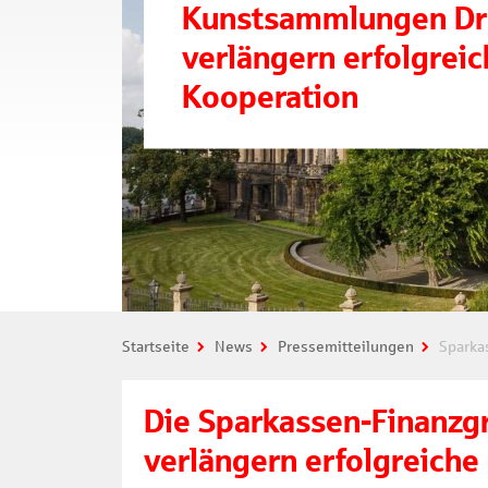
Kunstsammlungen Dr
verlängern erfolgrei
Kooperation
Startseite
News
Pressemitteilungen
Sparkas
Die Sparkassen-Finanzg
verlängern erfolgreiche