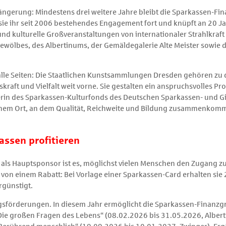
erlängerung: Mindestens drei weitere Jahre bleibt die Sparkassen-F
ie ihr seit 2006 bestehendes Engagement fort und knüpft an 20 Ja
nd kulturelle Großveranstaltungen von internationaler Strahlkraft
wölbes, des Albertinums, der Gemäldegalerie Alte Meister sowie 
 alle Seiten: Die Staatlichen Kunstsammlungen Dresden gehören z
raft und Vielfalt weit vorne. Sie gestalten ein anspruchsvolles P
terin des Sparkassen-Kulturfonds des Deutschen Sparkassen- und G
einem Ort, an dem Qualität, Reichweite und Bildung zusammenkom
ssen profitieren
e als Hauptsponsor ist es, möglichst vielen Menschen den Zugang 
n einem Rabatt: Bei Vorlage einer Sparkassen-Card erhalten sie 
rgünstigt.
ngsförderungen. In diesem Jahr ermöglicht die Sparkassen-Finanz
e großen Fragen des Lebens“ (08.02.2026 bis 31.05.2026, Alberti