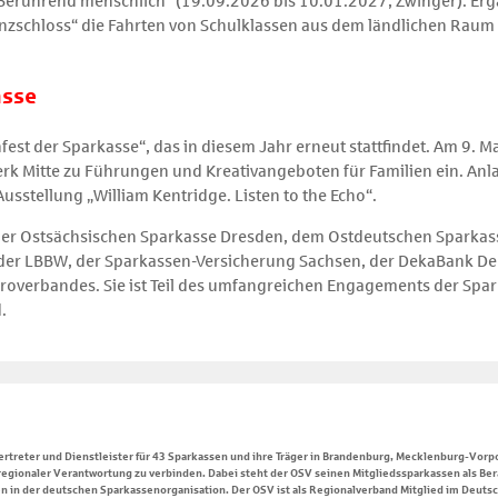
Berührend menschlich“ (19.09.2026 bis 10.01.2027, Zwinger). Er
nzschloss“ die Fahrten von Schulklassen aus dem ländlichen Raum 
asse
nfest der Sparkasse“, das in diesem Jahr erneut stattfindet. Am 9.
 Mitte zu Führungen und Kreativangeboten für Familien ein. Anlass
sstellung „William Kentridge. Listen to the Echo“.
er Ostsächsischen Sparkasse Dresden, dem Ostdeutschen Sparkass
er LBBW, der Sparkassen-Versicherung Sachsen, der DekaBank De
roverbandes. Sie ist Teil des umfangreichen Engagements der Sp
.
ertreter und Dienstleister für 43 Sparkassen und ihre Träger in Brandenburg, Mecklenburg-Vo
egionaler Verantwortung zu verbinden. Dabei steht der OSV seinen Mitgliedssparkassen als Ber
sen in der deutschen Sparkassenorganisation. Der OSV ist als Regionalverband Mitglied im Deut