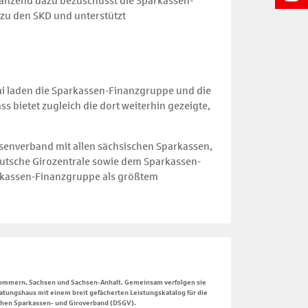
gänzend dazu bezuschusst die Sparkassen-
zu den SKD und unterstützt
 Mai laden die Sparkassen-Finanzgruppe und die
 bietet zugleich die dort weiterhin gezeigte,
enverband mit allen sächsischen Sparkassen,
utsche Girozentrale sowie dem Sparkassen-
arkassen-Finanzgruppe als größtem
rpommern, Sachsen und Sachsen-Anhalt. Gemeinsam verfolgen sie
atungshaus mit einem breit gefächerten Leistungskatalog für die
schen Sparkassen- und Giroverband (DSGV).