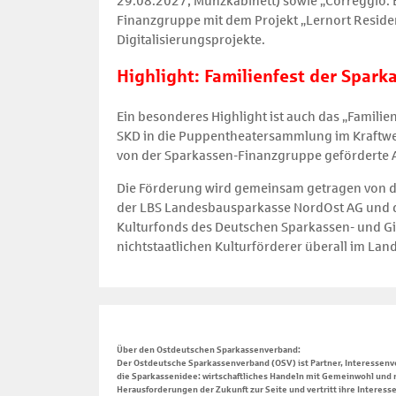
29.08.2027, Münzkabinett) sowie „Correggio. 
Finanzgruppe mit dem Projekt „Lernort Reside
Digitalisierungsprojekte.
Highlight: Familienfest der Spark
Ein besonderes Highlight ist auch das „Familie
SKD in die Puppentheatersammlung im Kraftwerk
von der Sparkassen-Finanzgruppe geförderte Au
Die Förderung wird gemeinsam getragen von d
der LBS Landesbausparkasse NordOst AG und d
Kulturfonds des Deutschen Sparkassen- und Gi
nichtstaatlichen Kulturförderer überall im Land
Über den Ostdeutschen Sparkassenverband:
Der Ostdeutsche Sparkassenverband (OSV) ist Partner, Interessenv
die Sparkassenidee: wirtschaftliches Handeln mit Gemeinwohl und r
Herausforderungen der Zukunft zur Seite und vertritt ihre Interes