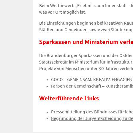
Beim Wettbewerb „Erlebnisraum Innenstadt – leb
was vor Ort möglich ist.
Die Einreichungen beginnen bei kreativen Ra
Städten und Gemeinden sowie zwei Städtekoope
Sparkassen und Ministerium verle
Die Brandenburger Sparkassen und der Ostdeu
Staatssekretär im Ministerium für Infrastrukt
Projekte von Menschen unter 30 Jahren verliehen
COCO – GEMEINSAM. KREATIV. ENGAGIERT. (
Farben der Gemeinschaft – Kunstkeramik v
Weiterführende Links
Pressemitteilung des Bündnisses für leb
Begründung der Juryentscheidung zu de