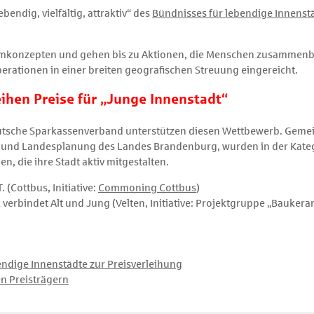
endig, vielfältig, attraktiv“ des
Bündnisses für lebendige Innenst
umkonzepten und gehen bis zu Aktionen, die Menschen zusammenb
rationen in einer breiten geografischen Streuung eingereicht.
ihen Preise für „Junge Innenstadt“
tsche Sparkassenverband unterstützen diesen Wettbewerb. Gemei
ur und Landesplanung des Landes Brandenburg, wurden in der Kateg
, die ihre Stadt aktiv mitgestalten.
Cottbus, Initiative:
Commoning Cottbus
)
erbindet Alt und Jung (Velten, Initiative: Projektgruppe „Baukera
endige Innenstädte zur Preisverleihung
n Preisträgern