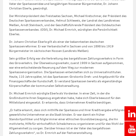
Vater der Sparkassenidee und langjährigen Nossener Bürgermeister, Dr. Johann
Christian Eberle, gewürdigt.
Der Ministerpräsident des Freistaates Sachsen, Michael Kretschmer, der Präsident des
Deutschen Sparkassenverbandes, Helmut Schleweis, der Landrat des Landkreises
Meißen, Arndt Steinbach, und der Geschäftsführende Präsident des Ostdeutschen
Sparkassenverbandes. (OSV), Dr. Michael Ermrich, würdigten die Persönlichkeit
Eberles.
Dr. Johann Christian Eberle gilt als einer der bekanntesten deutschen
Sparkassenreformer. Er war Verbandschef in Sachsen und von 1898 bis 1919
Bürgermeister im sächsischen Nossen (Landkreis Meißen).
Sein größter Erfolg war die Verbreitung des bargeldlosen Zahlungsverkehrs in Form
des Giroverkehrs. Der Überweisungsverkehr, zuerst 1909 in Sachsen aufgenommen,
war eine entscheidende Neuerung auf dem Weg zur modernen
Sparkassenorganisation. Die Sparkassen entwickelten sich zu Universalinstituten.
Heute, 110 Jahre später, ist das Sparkassen-Girokonto Dreh- und Angelpunkt für die
Finanzgeschäfte der Kundschaft. Er verstand Sparkassen bereits als eigenständige
Körperschaften der kommunalen Selbstverwaltung.
Dr. Michael Ermrich würdigte Eberle als Vordenker. In einer Zeit, in der die
Großindustrie ihren Siegeszug angetreten habe, habe sich Eberle bewusst für den
Mittelstand eingesetzt. Er erkannte, dass Unternehmen Kredite benötigen.
„Er hatte erkannt, dass sich mithilfe der Sparkasse und ihrer Kreditvergabe erfolgreich
gewerbliche Unternehmer an die Stadt binden. Er war damit ein früher
Standortpolitiker und folgte immer einer ethischen Grundüberzeugung, die ihn
motivierte, Hilfe für wirtschaftlich Schwächere zu organisieren und für das Wohl der
Allgemeinheit zu sorgen. Darüber hinaus ist er der Vater des bargeldlosen
Zahlungsverkehrs“, so Dr. Ermrich auf der Festveranstaltung.