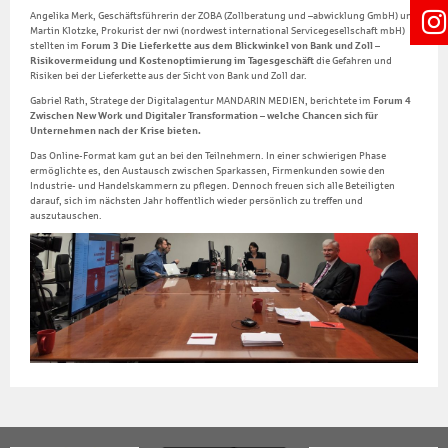
Angelika Merk, Geschäftsführerin der ZOBA (Zollberatung und –abwicklung GmbH) und
Martin Klotzke, Prokurist der nwi (nordwest international Servicegesellschaft mbH)
stellten im
Forum 3
Die Lieferkette aus dem Blickwinkel von Bank und Zoll –
Risikovermeidung und Kostenoptimierung im Tagesgeschäft
die Gefahren und
Risiken bei der Lieferkette aus der Sicht von Bank und Zoll dar.
Gabriel Rath, Stratege der Digitalagentur MANDARIN MEDIEN, berichtete im
Forum 4
Zwischen New Work und Digitaler Transformation – welche Chancen sich für
Unternehmen nach der Krise bieten.
Das Online-Format kam gut an bei den Teilnehmern. In einer schwierigen Phase
ermöglichte es, den Austausch zwischen Sparkassen, Firmenkunden sowie den
Industrie- und Handelskammern zu pflegen. Dennoch freuen sich alle Beteiligten
darauf, sich im nächsten Jahr hoffentlich wieder persönlich zu treffen und
auszutauschen.