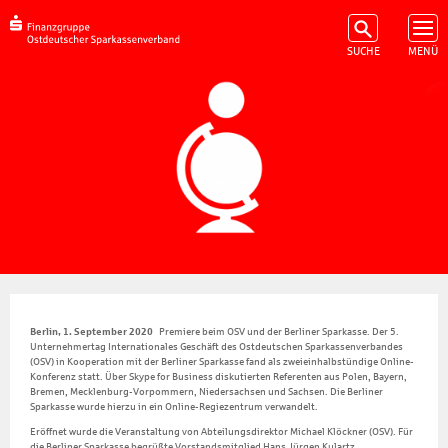
Berlin, 1. September 2020
Premiere beim OSV und der Berliner Sparkasse. Der 5.
Unternehmertag Internationales Geschäft des Ostdeutschen Sparkassenverbandes
(OSV) in Kooperation mit der Berliner Sparkasse fand als zweieinhalbstündige Online-
Konferenz statt. Über Skype for Business diskutierten Referenten aus Polen, Bayern,
Bremen, Mecklenburg-Vorpommern, Niedersachsen und Sachsen. Die Berliner
Sparkasse wurde hierzu in ein Online-Regiezentrum verwandelt.
Eröffnet wurde die Veranstaltung von Abteilungsdirektor Michael Klöckner (OSV). Für
die Berliner Sparkasse begrüßte Vorstandsmitglied Hans Jürgen Kulartz.