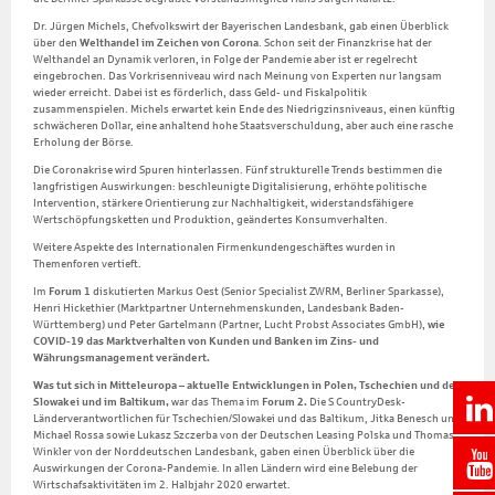
Dr. Jürgen Michels, Chefvolkswirt der Bayerischen Landesbank, gab einen Überblick
über den
Welthandel im Zeichen von Corona
. Schon seit der Finanzkrise hat der
Welthandel an Dynamik verloren, in Folge der Pandemie aber ist er regelrecht
eingebrochen. Das Vorkrisenniveau wird nach Meinung von Experten nur langsam
wieder erreicht. Dabei ist es förderlich, dass Geld- und Fiskalpolitik
zusammenspielen. Michels erwartet kein Ende des Niedrigzinsniveaus, einen künftig
schwächeren Dollar, eine anhaltend hohe Staatsverschuldung, aber auch eine rasche
Erholung der Börse.
Die Coronakrise wird Spuren hinterlassen. Fünf strukturelle Trends bestimmen die
langfristigen Auswirkungen: beschleunigte Digitalisierung, erhöhte politische
Intervention, stärkere Orientierung zur Nachhaltigkeit, widerstandsfähigere
Wertschöpfungsketten und Produktion, geändertes Konsumverhalten.
Weitere Aspekte des Internationalen Firmenkundengeschäftes wurden in
Themenforen vertieft.
Im
Forum 1
diskutierten Markus Oest (Senior Specialist ZWRM, Berliner Sparkasse),
Henri Hickethier (Marktpartner Unternehmenskunden, Landesbank Baden-
Württemberg) und Peter Gartelmann (Partner, Lucht Probst Associates GmbH),
wie
COVID-19 das Marktverhalten von Kunden und Banken im Zins- und
Währungsmanagement verändert.
Was tut sich in Mitteleuropa – aktuelle Entwicklungen in Polen, Tschechien und der
Slowakei und im Baltikum,
war das Thema im
Forum 2.
Die S CountryDesk-
Länderverantwortlichen für Tschechien/Slowakei und das Baltikum, Jitka Benesch und
Michael Rossa sowie Lukasz Szczerba von der Deutschen Leasing Polska und Thomas
Winkler von der Norddeutschen Landesbank, gaben einen Überblick über die
Auswirkungen der Corona-Pandemie. In allen Ländern wird eine Belebung der
Wirtschafsaktivitäten im 2. Halbjahr 2020 erwartet.