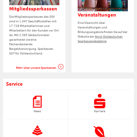
Mitgliedssparkassen
Veranstaltungen
Die Mitgliedssparkassen des OSV
sind in 1.047 Geschäftsstellen mit
Eine Übersicht über
17.728 Mitarbeiterinnen und
Veranstaltungen und
Mitarbeitern für den Kunden vor Ort
Bildungsangebote finden Sie auf der
da. Mit 2.595 Geldautomaten
Website der
Nord-Ostdeutschen
garantieren sie eine
Sparkassenakademie
.
flächendeckende
Bargeldversorgung. Sparkassen.
GUT für Ostdeutschland.
Mehr über unsere Sparkassen
Service
News
Karriere