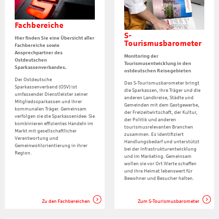
Fachbereiche
S-
Hier finden Sie eine Übersicht aller
Tourismusbarometer
Fachbereiche sowie
Ansprechpartner des
Monitoring der
Ostdeutschen
Tourismusentwicklung in den
Sparkassenverbandes.
ostdeutschen Reisegebieten
Der Ostdeutsche
Das S-Tourismusbarometer bringt
Sparkassenverband (OSV) ist
die Sparkassen, ihre Träger und die
umfassender Dienstleister seiner
anderen Landkreise, Städte und
Mitgliedssparkassen und ihrer
Gemeinden mit dem Gastgewerbe,
kommunalen Träger. Gemeinsam
der Freizeitwirtschaft, der Kultur,
verfolgen sie die Sparkassenidee: Sie
der Politik und anderen
kombinieren effizientes Handeln im
tourismusrelevanten Branchen
Markt mit gesellschaftlicher
zusammen. Es identifiziert
Verantwortung und
Handlungsbedarf und unterstützt
Gemeinwohlorientierung in ihrer
bei der Infrastrukturentwicklung
Region.
und im Marketing. Gemeinsam
wollen sie vor Ort Werte schaffen
und ihre Heimat lebenswert für
Bewohner und Besucher halten.
Zu den Fachbereichen
Zum S-Tourismusbarometer