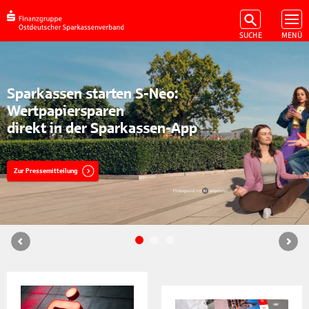
Sparkassen starten S-Neo:
Wertpapiersparen
direkt in der Sparkassen-App
Zur Pressemitteilung
Previous
N