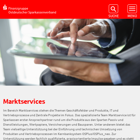
Marktservices
Im Bereich Marktservices stehen die Themen Geschäftsfelder und Produkte, IT und
Vertriebsprozesse und Zentrale Projekte im Fokus. Das spezialisierte Team Marktservice ist für
Sparkassen erster Ansprechpartner rund um die Produkte aus den Sparten Passiv und
Dienstleistungen, Wertpapiere, Versicherungen und Bausparen. Unter anderem bietet das
Team vielseitige Unterstützung bei der Einführung und technischen Umsetzung von
Produkten und Vertriebsprozessen im Kernbanksystem OSPlus/OSPlus_neo. Zur
Unterstützung werden fachlich qualifizierte, praxisorientierte Impulse gegeben und es steht