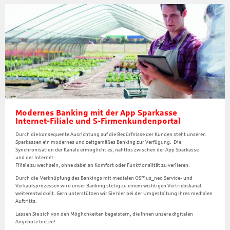
Modernes Banking mit der App Sparkasse
Internet-Filiale und S-Firmenkundenportal
Durch die konsequente Ausrichtung auf die Bedürfnisse der Kunden steht unseren
Sparkassen ein modernes und zeitgemäßes Banking zur Verfügung. Die
Synchronisation der Kanäle ermöglicht es, nahtlos zwischen der App Sparkasse
und der Internet-
Filiale zu wechseln, ohne dabei an Komfort oder Funktionalität zu verlieren.
Durch die Verknüpfung des Bankings mit medialen OSPlus_neo Service- und
Verkaufsprozessen wird unser Banking stetig zu einem wichtigen Vertriebskanal
weiterentwickelt. Gern unterstützen wir Sie hier bei der Umgestaltung Ihres medialen
Auftritts.
Lassen Sie sich von den Möglichkeiten begeistern, die Ihnen unsere digitalen
Angebote bieten!