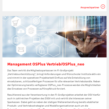
Ansprechpartner
Management OSPlus Vertrieb/OSPlus_neo
Das Team vertritt die Mitgliedssparkassen im FI-Großprojekt
„Vertriebsunterstützung“, bringt Anforderungen und Wünsche der Institute aktiv ein
und nimmt in der operativen Projektarbeit Einfluss auf die Entwicklung von
einsetzbaren, schlüsselfertigen Prozessen für alle relevanten Vertriebskanäle. Neben
der Optimierung bereits verfügbarer OSPlus_neo-Prozesse werden die Möglichkeiten
des Einsatzes von Prozessen auf Knopfdruck forciert.
Resultierend aus der Verantwortung in den FI-Großprojekten arbeitet der OSV hierfür
auch in zahlreichen Projekten des DSGV mit und vertritt die Interessen seiner
Sparkassen. Dabei geht es neben der stetigen Weiterentwicklung bereits etablierter
Produkt- und Vertriebsstrategien und Modellorganisationen auch um die